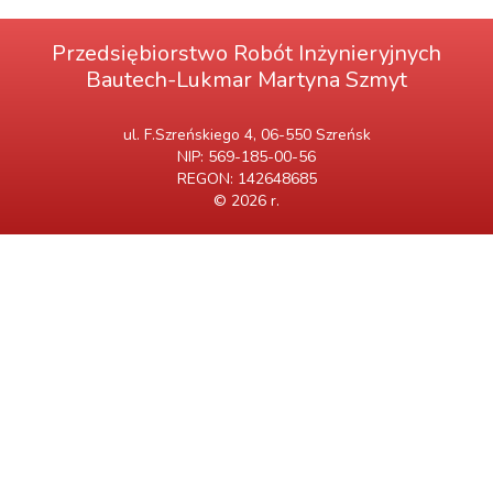
Przedsiębiorstwo Robót Inżynieryjnych
Bautech-Lukmar Martyna Szmyt
ul. F.Szreńskiego 4, 06-550 Szreńsk
NIP: 569-185-00-56
REGON: 142648685
© 2026 r.