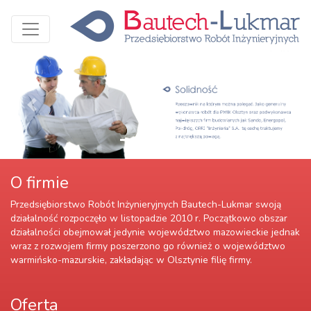
Previous
Next
O firmie
Przedsiębiorstwo Robót Inżynieryjnych Bautech-Lukmar swoją
działalność rozpoczęło w listopadzie 2010 r. Początkowo obszar
działalności obejmował jedynie województwo mazowieckie jednak
wraz z rozwojem firmy poszerzono go również o województwo
warmińsko-mazurskie, zakładając w Olsztynie filię firmy.
Oferta