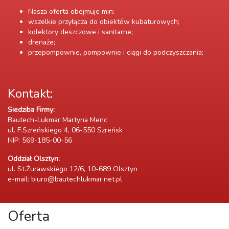
Nasza oferta obejmuje min:
wszelkie przyłącza do obiektów kubaturowych;
kolektory deszczowe i sanitarne;
drenaże;
przepompownie, pompownie i ciągi do podczyszczania;
Kontakt:
Siedziba Firmy:
Bautech-Lukmar Martyna Menc
ul. F.Szreńskiego 4, 06-550 Szreńsk
NIP: 569-185-00-56
Oddział Olsztyn:
ul. St.Żurawskiego 12/6, 10-689 Olsztyn
e-mail: biuro@bautechlukmar.net.pl
Oferta